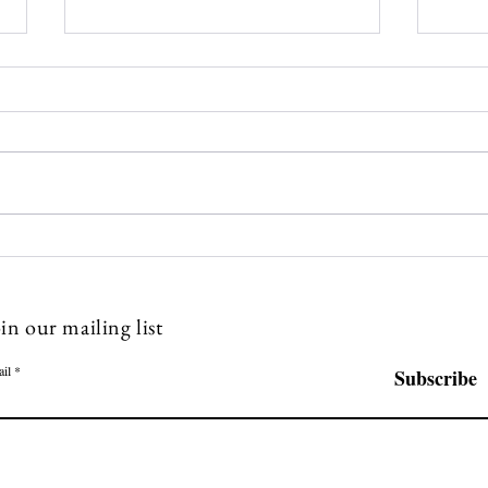
7월 넷째 주 갈렙선교회 소식
7월
💌
💌
in our mailing list
il
Subscribe