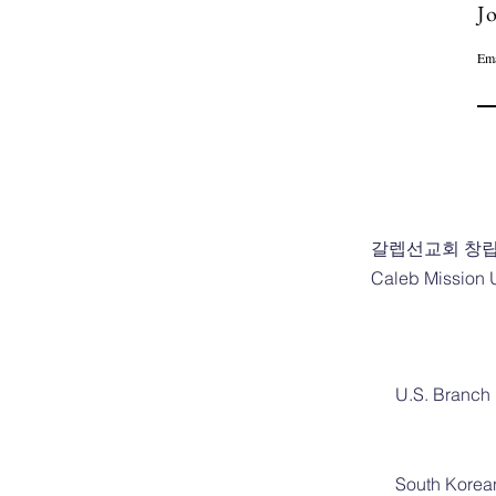
Jo
Ema
갈렙선교회 창립
Caleb Mission
U.S. Branch 
South Korea