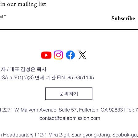
in our mailing list
il
Subscribe
자 / 대표:김성은 목사
 USA a 501(c)(3) 면세 기관 EIN: 85-3351145
문의하기
I 2271 W. Malvern Avenue, Suite 57, Fullerton, CA 92833 I Tel:
contact@calebmission.com
n Headquarters I 12-1 Mira 2-gil, Ssangyong-dong, Seobuk-gu,