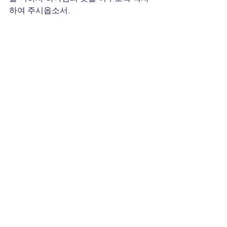
하여 주시옵소서.
3. 하나님, 갈렙선교회의 미국 방문 중
에 섬겨주신 모든 분들을 축복하여 주시
옵소서.
전체 보기
최근 게시물