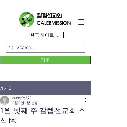
한국 사이트 이동
기부
게시물
sunny24573
2월 8일
1분 분량
1월 넷째 주 갈렙선교회 소
식 💌